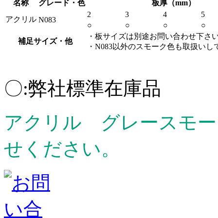
名称
グレード・色
板厚（mm）
2
3
4
5
アクリル
N083
○
○
○
○
・板サイズは別途お問い合わせ下さ
補足サイズ・他
・N083以外のスモーク色も取扱いし
〇:弊社標準在庫品
アクリル グレースモー
せください。