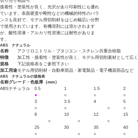
切り売り相談可
接着性・塗装性が良く、光沢があり印刷性にも優れ
ています。表面硬度や剛性などの機械的特性のバラ
ンスも良好で、モデル用切削材をはじめ幅広い分野
で使用されています。有機溶剤には溶かされます
が、酸性溶液・アルカリ性溶液には耐性がありま
す。
ABS ナチュラル
名称
アクリロニトリル・ブタジエン・スチレン共重合樹脂
特徴
加工性・接着性・塗装性が良く、モデル用切削素材として広く
規格
下記規格表をご参照下さい
加工用途
モデル用切削材・自動車部品・家電製品・電子機器部品など
ABS ナチュラルの規格表
名称
グレード・色
板厚（mm）
ABS
ナチュラル
0.5
1
1.5
2
●
○
○
○
3
3.5
4
5
○
○
○
○
8
10
12
15
○
○
○
25
30
35
40
○
○
○
○